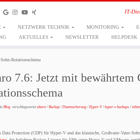
IT-Die
E
NETZWERK TECHNIK
MONITORING
E
NG
AKTUELLES
NEWSLETTER
HELPDESK
r-Sohn-Rotationsschema
aro 7.6: Jetzt mit bewährtem
ationsschema
in
Blog
verschlagwortet
altaro
/
Backup
/
Datensicherung
/
Hyper-V
/
hyper-v backups
/
inlin
 Data Protection (CDP) für Hyper-V und das klassische, Großvater-Vater-Sohn
taro
, der beliebten Backup-Lösung für VMs unter Hyper-V und VMware, veröf