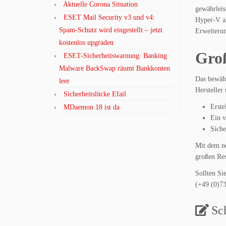
Aktuelle Corona Situation
gewährleis
ESET Mail Security v3 und v4:
Hyper-V al
Spam-Schutz wird eingestellt – jetzt
Erweiterun
kostenlos upgraden
Groß
ESET-Sicherheitswarnung: Banking
Malware BackSwap räumt Bankkonten
Das bewähr
leer
Hersteller
Sicherheitslücke Efail
Erste
MDaemon 18 ist da
Ein v
Siche
Mit dem ne
großen Res
Sollten Si
(+49 (0)7
Sc