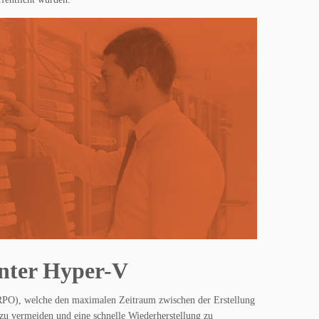
unter Hyper-V
(RPO), welche den maximalen Zeitraum zwischen der Erstellung
 zu vermeiden und eine schnelle Wiederherstellung zu