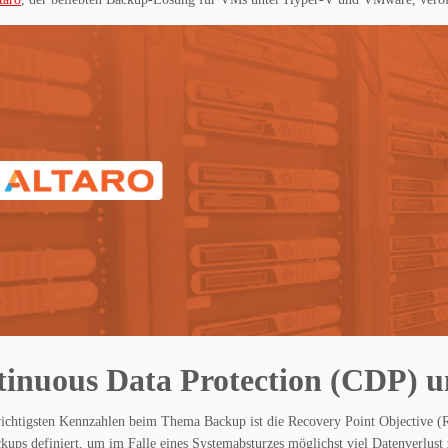
inuous Data Protection (CDP) 
ichtigsten Kennzahlen beim Thema Backup ist die Recovery Point Objective 
kups definiert, um im Falle eines Systemabsturzes möglichst viel Datenverlust