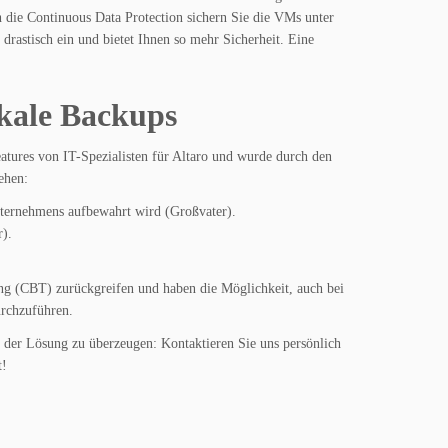
die Continuous Data Protection sichern Sie die VMs unter
rastisch ein und bietet Ihnen so mehr Sicherheit. Eine
okale Backups
tures von IT-Spezialisten für Altaro und wurde durch den
ehen:
Unternehmens aufbewahrt wird (Großvater).
r).
g (CBT) zurückgreifen und haben die Möglichkeit, auch bei
urchzuführen.
on der Lösung zu überzeugen: Kontaktieren Sie uns persönlich
t!