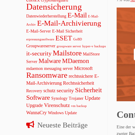
cryptosafeguard
Datensicherung
E-Mail
Datenwiederherstellung
E-Mail-
E-Mail-Archivierung
Archiv
E-Mail-Server
E-Mail Sicherheit
ESET
erpressungssoftware
GoBD
Groupwareserver
groupware server
hyper-v backups
Mailstore
it-security
MailStore
Malware
MDaemon
Server
Microsoft
mdaemon messaging server
Ransomware
rechtssichere E-
Mail-Archivierung
Rechtssicherheit
Sicherheit
security
schutz
Recovery
Software
Update
Synology
Trojaner
Virenschutz
Upgrade
vm backup
Cont
WannaCry
Windows Update
Neueste Beiträge
Eine der w
zweier Bac