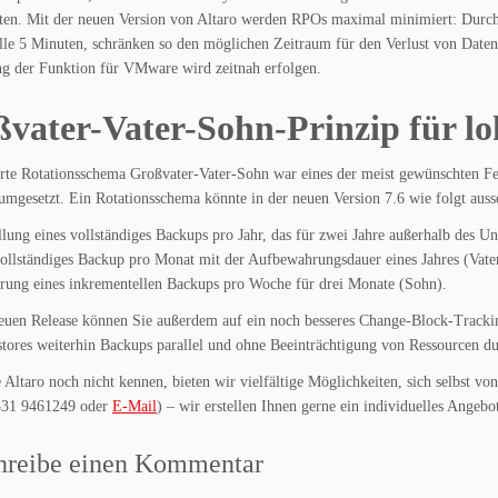
ten.
Mit der neuen Version von Altaro werden RPOs maximal minimiert: Durch 
le 5 Minuten, schränken so den möglichen Zeitraum für den Verlust von Daten d
g der Funktion für VMware wird zeitnah erfolgen.
vater-Vater-Sohn-Prinzip für l
te Rotationsschema Großvater-Vater-Sohn war eines der meist gewünschten Fea
 umgesetzt. Ein Rotationsschema könnte in der neuen Version 7.6 wie folgt auss
llung eines vollständiges Backups pro Jahr, das für zwei Jahre außerhalb des 
ollständiges Backup pro Monat mit der Aufbewahrungsdauer eines Jahres (Vate
rung eines inkrementellen Backups pro Woche für drei Monate (Sohn).
uen Release können Sie außerdem auf ein noch besseres Change-Block-Trackin
tores weiterhin Backups parallel und ohne Beeinträchtigung von Ressourcen d
e Altaro noch nicht kennen, bieten wir vielfältige Möglichkeiten, sich selbst v
331 9461249 oder
E-Mail
) – wir erstellen Ihnen gerne ein individuelles Angebo
hreibe einen Kommentar