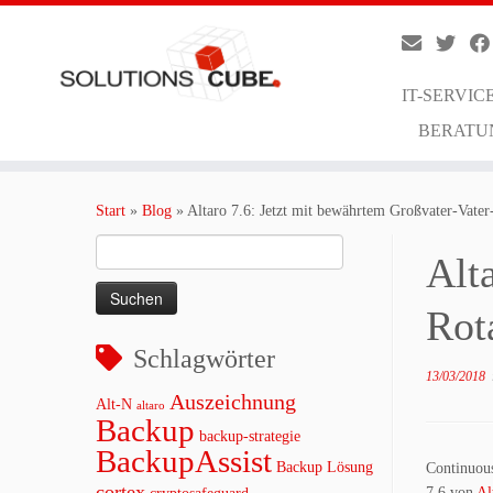
IT-SERVIC
BERATU
Zum
Inhalt
Start
»
Blog
»
Altaro 7.6: Jetzt mit bewährtem Großvater-Vate
springen
Suchen
Alt
nach:
Rot
Schlagwörter
13/03/2018
Auszeichnung
Alt-N
altaro
Backup
backup-strategie
BackupAssist
Backup Lösung
Continuous
cortex
7.6 von
Al