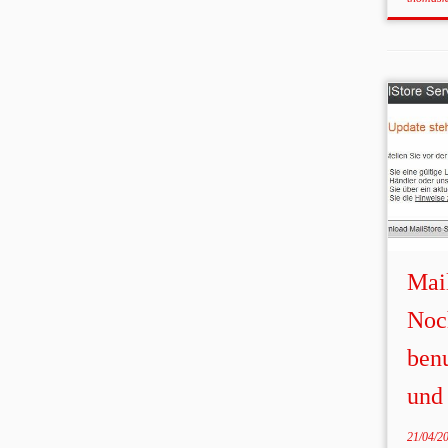
Mail
Noc
benu
und 
21/04/2