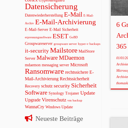
cryptosafeguard
Datensicherung
E-Mail
Datenwiederherstellung
E-Mail-
E-Mail-Archivierung
6 G
Archiv
E-Mail-Server
E-Mail Sicherheit
Arch
ESET
erpressungssoftware
GoBD
Groupwareserver
groupware server
hyper-v backups
365 
Mailstore
it-security
MailStore
Malware
MDaemon
01/01/2
Server
Microsoft
Archivi
mdaemon messaging server
Ransomware
Microso
rechtssichere E-
Archivi
Mail-Archivierung
Rechtssicherheit
thomask
Sicherheit
security
schutz
Recovery
Software
Update
Synology
Trojaner
Virenschutz
Upgrade
vm backup
WannaCry
Windows Update
Neueste Beiträge