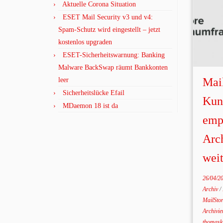
Aktuelle Corona Situation
ESET Mail Security v3 und v4:
Spam-Schutz wird eingestellt – jetzt
kostenlos upgraden
ESET-Sicherheitswarnung: Banking
Malware BackSwap räumt Bankkonten
Mai
leer
Sicherheitslücke Efail
Kun
MDaemon 18 ist da
emp
Arc
weit
26/04/2
Archiv
/
MailSto
Archivi
thomask