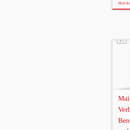
Mail-Ar
Mail
Verb
Ben