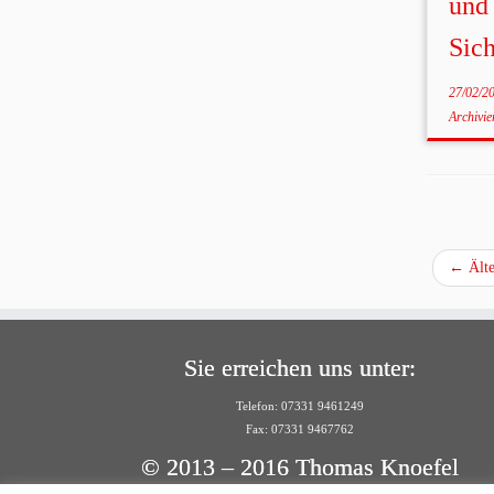
und 
Sich
27/02/2
Archivi
←
Älte
Sie erreichen uns unter:
Telefon: 07331 9461249
Fax: 07331 9467762
© 2013 – 2016 Thomas Knoefel