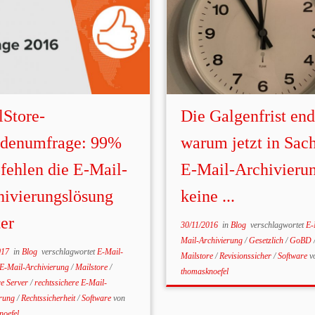
lStore-
Die Galgenfrist end
denumfrage: 99%
warum jetzt in Sac
fehlen die E-Mail-
E-Mail-Archivieru
hivierungslösung
keine ...
er
30/11/2016
in
Blog
verschlagwortet
E-
Mail-Archivierung
/
Gesetzlich
/
GoBD
017
in
Blog
verschlagwortet
E-Mail-
Mailstore
/
Revisionssicher
/
Software
v
E-Mail-Archivierung
/
Mailstore
/
thomasknoefel
re Server
/
rechtssichere E-Mail-
erung
/
Rechtssicherheit
/
Software
von
noefel