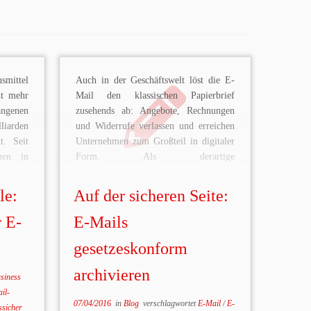
smittel
Auch in der Geschäftswelt löst die E-
ht mehr
Mail den klassischen Papierbrief
angenen
zusehends ab: Angebote, Rechnungen
iarden
und Widerrufe verlassen und erreichen
t. Seit
Unternehmen zum Großteil in digitaler
men in
Form. Als derartige
flicht,
Geschäftskommunikation unterliegt die
kehr
E-Mail jedoch gewissen gesetzlichen
le:
Auf der sicheren Seite:
ren. Um
Reglementierungen. Denn jedwede
rungen
Korrespondenz, die ein Geschäft
r E-
E-Mails
en dazu
vorbereitet, abschließt oder rückgängig
gesetzeskonform
samte
macht, gilt als Handels- oder […]
archivieren
siness
il-
07/04/2016
in
Blog
verschlagwortet
E-Mail
/
E-
ssicher