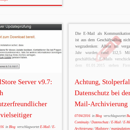
Die E-Mail als Kommunikation
ist aus dem Geschäftsalltag nic
wegzudenken: Allein im verg
Jahr wurden rund 112,5 Mill
geschäftliche E-Mails verschick
dem 01.01.2015 stehen Fir
Deutschland gesetzlich in der P
solchen E-Mail-Ver
Store Server v9.7:
Achtung, Stolperfal
manipulationssicher zu archivie
diesen rechtlichen Anforde
h
Datenschutz bei de
nachzukommen, sind Unternehm
tzerfreundlicher
Mail-Archivierung
übergegangen, die ge
elektronische […]
vielseitiger
07/04/2016
in
Blog
verschlagwortet
Bu
Continuity
/
Datenschutz
/
E-Mail
/
E-Ma
016
in
Blog
verschlagwortet
E-Mail
/
E-
Archivierung
/
Mailstore
/
manipulation