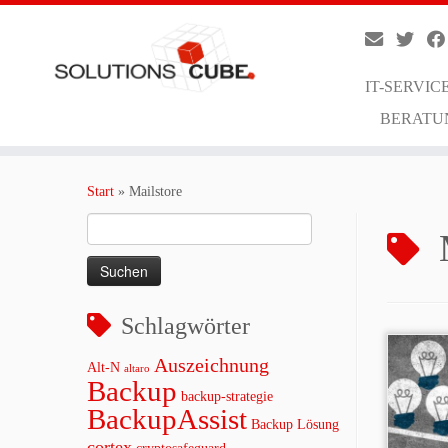
IT-SERVIC
BERATU
Zum
Inhalt
Start
»
Mailstore
springen
Suchen
nach:
Schlagwörter
Auszeichnung
Alt-N
altaro
Backup
backup-strategie
BackupAssist
Backup Lösung
cortex