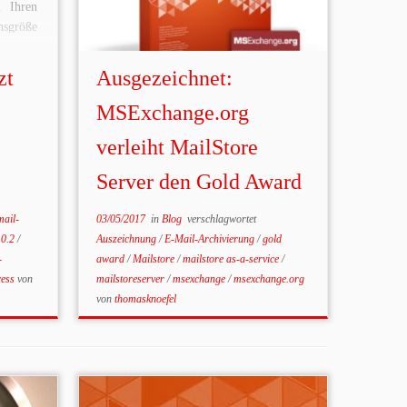
 Ihren
sgröße
erheit,
keit zu
zt
Ausgezeichnet:
ilStore
anderem
MSExchange.org
tät und
verleiht MailStore
eiteten
Server den Gold Award
mail-
03/05/2017
in
Blog
verschlagwortet
10.2
/
Auszeichnung
/
E-Mail-Archivierung
/
gold
-
award
/
Mailstore
/
mailstore as-a-service
/
cess
von
mailstoreserver
/
msexchange
/
msexchange.org
von
thomasknoefel