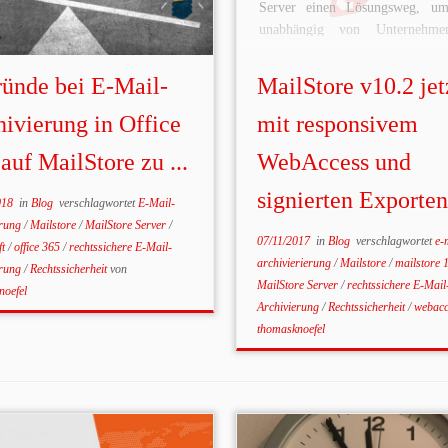
Server einen Lösungsweg, um
unabhängig von Unternehmen
und Vertriebsstruktur Rechtssich
Performance und Datenverfügbar
ründe bei E-Mail-
MailStore v10.2 jet
garantieren. Die neue Version Ma
10.2 bietet Ihnen nun unter 
ivierung in Office
mit responsivem
noch umfassendere Flexibili
auf MailStore zu ...
WebAccess und
Bedienbarkeit dank des überarb
WebAccess […]
signierten Exporten
018
in
Blog
verschlagwortet
E-Mail-
erung
/
Mailstore
/
MailStore Server
/
07/11/2017
in
Blog
verschlagwortet
e-
ft
/
office 365
/
rechtssichere E-Mail-
archivierierung
/
Mailstore
/
mailstore 
erung
/
Rechtssicherheit
von
MailStore Server
/
rechtssichere E-Mail
noefel
Archivierung
/
Rechtssicherheit
/
webac
thomasknoefel