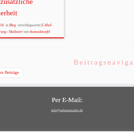
zusätzliche
erheit
016
in
Blog
verschlagwortet
E-Mail-
erung
/
Mailstore
von
thomasknoefel
Beitragsnaviga
re Beiträge
Per E-Mail:
info@solutionscube.de