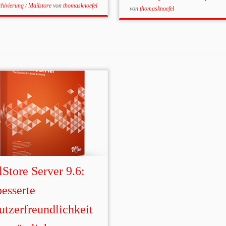
chivierung
/
Mailstore
von
thomasknoefel
von
thomasknoefel
Store Server 9.6:
esserte
utzerfreundlichkeit