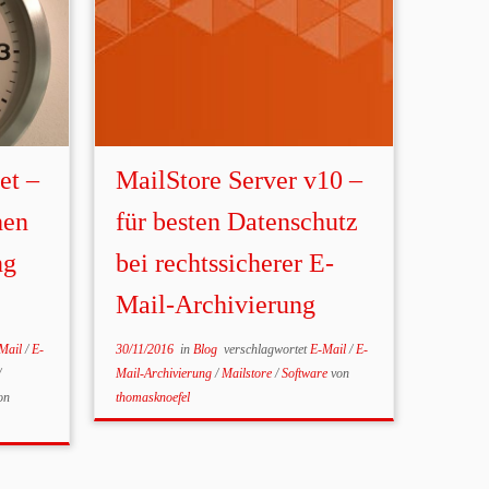
et –
MailStore Server v10 –
hen
für besten Datenschutz
ng
bei rechtssicherer E-
Mail-Archivierung
Mail
/
E-
30/11/2016
in
Blog
verschlagwortet
E-Mail
/
E-
/
Mail-Archivierung
/
Mailstore
/
Software
von
on
thomasknoefel