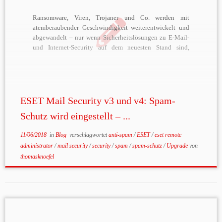
Ransomware, Viren, Trojaner und Co. werden mit
atemberaubender Geschwindigkeit weiterentwickelt und
abgewandelt – nur wenn Sicherheitslösungen zu E-Mail-
und Internet-Security auf dem neuesten Stand sind,
können Sie Ihnen bestmögliche Sicherheit garantieren.
Deshalb informieren wir Sie schon jetzt, dass der Security-
Spezialist ESET den Spam-Schutz älterer
Produktversionen der ESET Mail Security und […]
ESET Mail Security v3 und v4: Spam-
Schutz wird eingestellt – ...
11/06/2018
in
Blog
verschlagwortet
anti-spam
/
ESET
/
eset remote
administrator
/
mail security
/
security
/
spam
/
spam-schutz
/
Upgrade
von
thomasknoefel