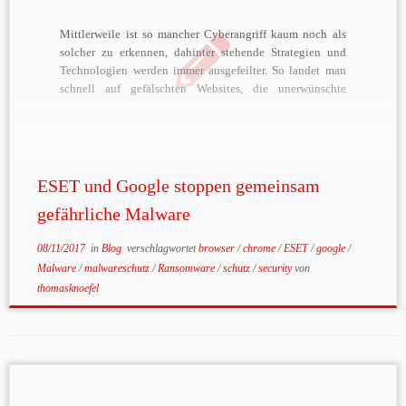
Mittlerweile ist so mancher Cyberangriff kaum noch als
solcher zu erkennen, dahinter stehende Strategien und
Technologien werden immer ausgefeilter. So landet man
schnell auf gefälschten Websites, die unerwünschte
Software oder auch Malware auf dem eigenen Rechner
installieren. Um optimal vor solchen Attacken schützen zu
können, kooperieren nun der führende Security-Spezialist
[…]
ESET und Google stoppen gemeinsam
gefährliche Malware
08/11/2017
in
Blog
verschlagwortet
browser
/
chrome
/
ESET
/
google
/
Malware
/
malwareschutz
/
Ransomware
/
schutz
/
security
von
thomasknoefel