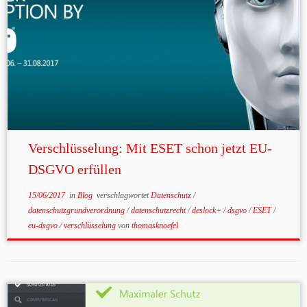
Verschlüsselung: Mit ESET schon jetzt EU-
DSGVO erfüllen
15/06/2017
in
Blog
verschlagwortet
Datenschutz
/
datenschutzgrundverordnung
/
datenschutzrecht
/
deslock+
/
dsgvo
/
ESET
/
eu-dsgvo
/
verschlüsselung
von
thomasknoefel