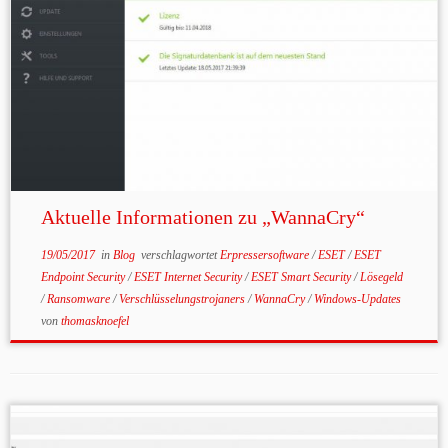
Aktuelle Informationen zu „WannaCry“
19/05/2017
in
Blog
verschlagwortet
Erpressersoftware
/
ESET
/
ESET
Endpoint Security
/
ESET Internet Security
/
ESET Smart Security
/
Lösegeld
/
Ransomware
/
Verschlüsselungstrojaners
/
WannaCry
/
Windows-Updates
von
thomasknoefel