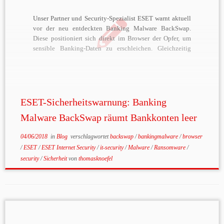
Unser Partner und Security-Spezialist ESET warnt aktuell
vor der neu entdeckten Banking Malware BackSwap.
Diese positioniert sich direkt im Browser der Opfer, um
sensible Banking-Daten zu erschleichen. Gleichzeitig
hebelt die Malware technologische Abwehrmaßnahmen
im Browser gezielt aus. BackSwap verwendet hierbei eine
besonders einfallsreiche Technik, um an die vertraulichen
Banking-Informationen der […]
ESET-Sicherheitswarnung: Banking
Malware BackSwap räumt Bankkonten leer
04/06/2018
in
Blog
verschlagwortet
backswap
/
bankingmalware
/
browser
/
ESET
/
ESET Internet Security
/
it-security
/
Malware
/
Ransomware
/
security
/
Sicherheit
von
thomasknoefel