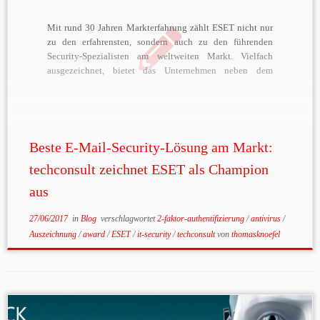
Mit rund 30 Jahren Markterfahrung zählt ESET nicht nur
zu den erfahrensten, sondern auch zu den führenden
Security-Spezialisten am weltweiten Markt. Vielfach
ausgezeichnet, bietet das Unternehmen neben dem
klassischen Antivirenschutz auch Technologien in
Bereichen wie Verschlüsselung, 2-Faktor-
Authentifizierung und Mobile Security Diese Leistungen
überzeugen stets in renommierten Tests und Befragungen.
So […]
Beste E-Mail-Security-Lösung am Markt:
techconsult zeichnet ESET als Champion
aus
27/06/2017
in
Blog
verschlagwortet
2-faktor-authentifizierung
/
antivirus
/
Auszeichnung
/
award
/
ESET
/
it-security
/
techconsult
von
thomasknoefel