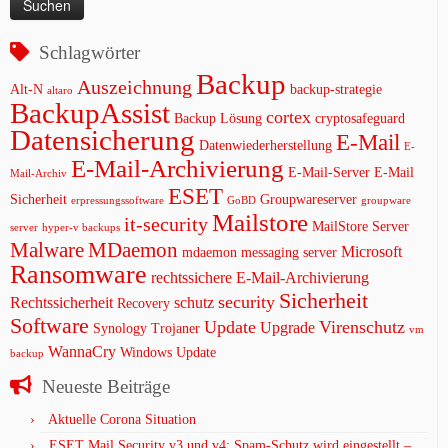
Schlagwörter
Backup
Auszeichnung
Alt-N
backup-strategie
altaro
BackupAssist
cortex
Backup Lösung
cryptosafeguard
Datensicherung
E-Mail
Datenwiederherstellung
E-
E-Mail-Archivierung
E-Mail-Server
E-Mail
Mail-Archiv
ESET
Sicherheit
Groupwareserver
erpressungssoftware
GoBD
groupware
Mailstore
it-security
MailStore Server
server
hyper-v backups
Malware
MDaemon
Microsoft
mdaemon messaging server
Ransomware
rechtssichere E-Mail-Archivierung
Sicherheit
security
Rechtssicherheit
schutz
Recovery
Software
Update
Virenschutz
Upgrade
Synology
Trojaner
vm
WannaCry
Windows Update
backup
Neueste Beiträge
Aktuelle Corona Situation
ESET Mail Security v3 und v4: Spam-Schutz wird eingestellt –