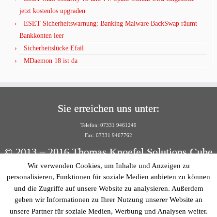
jetzt kostenlos upgraden
ESET-Sicherheitswarnung: Banking Malware BackSwap räumt
Bankkonten leer
Sicherheitslücke Efail
MDaemon 18 ist da
Sie erreichen uns unter:
Telefon: 07331 9461249
Fax: 07331 9467762
© 2013 – 2016 Thomas Knoefel Solutions Cube
Wir verwenden Cookies, um Inhalte und Anzeigen zu
Per E-Mail:
personalisieren, Funktionen für soziale Medien anbieten zu können
info@solutionscube.de
und die Zugriffe auf unsere Website zu analysieren. Außerdem
geben wir Informationen zu Ihrer Nutzung unserer Website an
© 2013 – 2016 Thomas Knoefel Solutions Cube
unsere Partner für soziale Medien, Werbung und Analysen weiter.