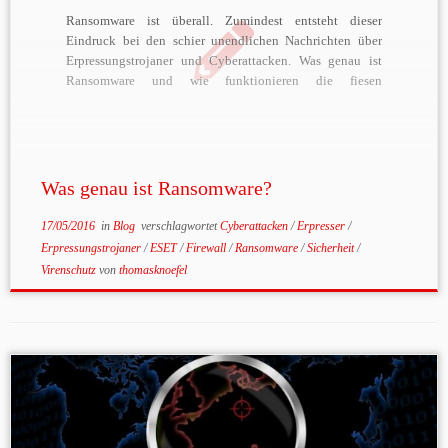
Ransomware ist überall. Zumindest entsteht dieser
Eindruck bei den schier unendlichen Nachrichten über
Erpressungstrojaner und Cyberattacken. Was genau ist
Ransomware und wie funktionieren die fiesen
Machenschaften der Erpresser? Unser Partner ESET hat
hierzu ein Video erstellt, welches euch zeit was genau
Ransomware ist. Sollten Sie betroffen sein, oder Sie auf
[…]
Was genau ist Ransomware?
17/05/2016
in
Blog
verschlagwortet
Cyberattacken
/
Erpresser
/
Erpressungstrojaner
/
ESET
/
Firewall
/
Ransomware
/
Sicherheit
/
Virenschutz
von
thomasknoefel