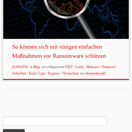
So können sich mit einigen einfachen
Maßnahmen vor Ransomware schützen
01/04/2016
in
Blog
verschlagwortet
ESET
/
Locky
/
Malware
/
Nemucod
/
Sicherheit
/
Tesla Crypt
/
Trojaner
/
Virenschutz
von
thomasknoefel
Suchen
nach: