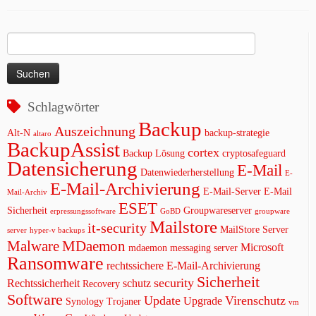
Suchen
nach:
Schlagwörter
Backup
Auszeichnung
Alt-N
backup-strategie
altaro
BackupAssist
cortex
Backup Lösung
cryptosafeguard
Datensicherung
E-Mail
Datenwiederherstellung
E-
E-Mail-Archivierung
E-Mail-Server
E-Mail
Mail-Archiv
ESET
Sicherheit
Groupwareserver
erpressungssoftware
GoBD
groupware
Mailstore
it-security
MailStore Server
server
hyper-v backups
Malware
MDaemon
Microsoft
mdaemon messaging server
Ransomware
rechtssichere E-Mail-Archivierung
Sicherheit
security
Rechtssicherheit
schutz
Recovery
Software
Update
Virenschutz
Upgrade
Synology
Trojaner
vm