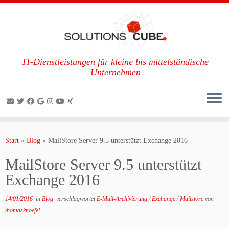
IT-Dienstleistungen für kleine bis mittelständische
Unternehmen
Zum
Inhalt
Start
»
Blog
»
MailStore Server 9.5 unterstützt Exchange 2016
springen
MailStore Server 9.5 unterstützt
Exchange 2016
14/01/2016
in
Blog
verschlagwortet
E-Mail-Archivierung
/
Exchange
/
Mailstore
von
thomasknoefel