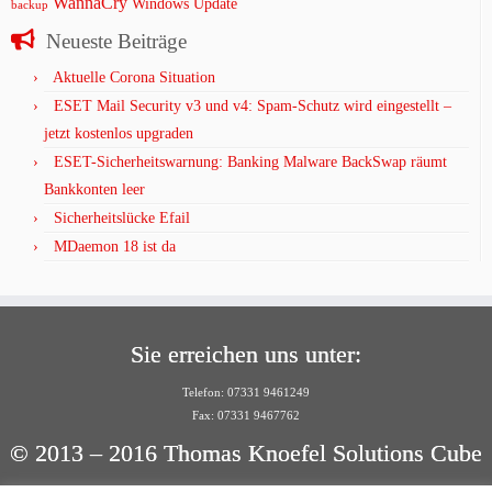
WannaCry
Windows Update
backup
Neueste Beiträge
Aktuelle Corona Situation
ESET Mail Security v3 und v4: Spam-Schutz wird eingestellt –
jetzt kostenlos upgraden
ESET-Sicherheitswarnung: Banking Malware BackSwap räumt
Bankkonten leer
Sicherheitslücke Efail
MDaemon 18 ist da
Sie erreichen uns unter:
Telefon: 07331 9461249
Fax: 07331 9467762
© 2013 – 2016 Thomas Knoefel Solutions Cube