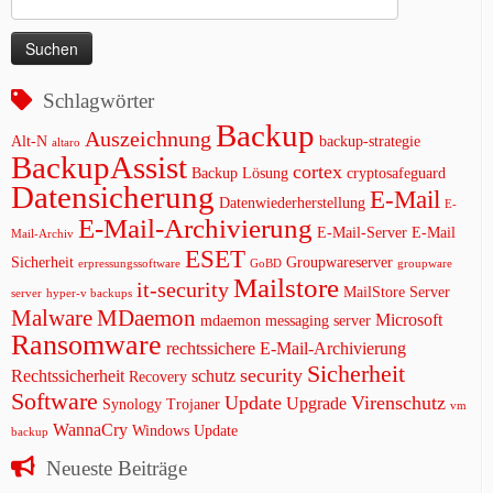
nach:
Schlagwörter
Backup
Auszeichnung
Alt-N
backup-strategie
altaro
BackupAssist
cortex
Backup Lösung
cryptosafeguard
Datensicherung
E-Mail
Datenwiederherstellung
E-
E-Mail-Archivierung
E-Mail-Server
E-Mail
Mail-Archiv
ESET
Sicherheit
Groupwareserver
erpressungssoftware
GoBD
groupware
Mailstore
it-security
MailStore Server
server
hyper-v backups
Malware
MDaemon
Microsoft
mdaemon messaging server
Ransomware
rechtssichere E-Mail-Archivierung
Sicherheit
security
Rechtssicherheit
schutz
Recovery
Software
Update
Virenschutz
Upgrade
Synology
Trojaner
vm
WannaCry
Windows Update
backup
Neueste Beiträge