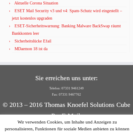
Aktuelle Corona Situation
ESET Mail Security v3 und v4: Spam-Schutz wird eingestellt –
jetzt kostenlos upgraden
ESET-Sicherheitswarnung: Banking Malware BackSwap räumt
Bankkonten leer
Sicherheitslücke Efail
MDaemon 18 ist da
Sie erreichen uns unter:
Telefon: 07331 9461249
Fax: 07331 9467762
© 2013 – 2016 Thomas Knoefel Solutions Cube
Per E-Mail:
Wir verwenden Cookies, um Inhalte und Anzeigen zu
info@solutionscube.de
personalisieren, Funktionen für soziale Medien anbieten zu können