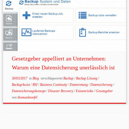
Gesetzgeber appelliert an Unternehmen:
Warum eine Datensicherung unerlässlich ist
30/03/2017
in
Blog
verschlagwortet
Backup
/
Backup Lösung
/
BackupAssist
/
BSI
/
Business Continuity
/
Datenrettung
/
Datensicherung
/
Datensicherungskonzept
/
Disaster Recovery
/
Existenrisiko
/
Gesetzgeber
von
thomasknoefel