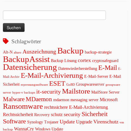
Suchen
nach:
Schlagwörter
Backup
Auszeichnung
Alt-N
backup-strategie
altaro
BackupAssist
cortex
Backup Lösung
cryptosafeguard
Datensicherung
E-Mail
Datenwiederherstellung
E-
E-Mail-Archivierung
E-Mail-Server
E-Mail
Mail-Archiv
ESET
Sicherheit
Groupwareserver
erpressungssoftware
GoBD
groupware
Mailstore
it-security
MailStore Server
server
hyper-v backups
Malware
MDaemon
Microsoft
mdaemon messaging server
Ransomware
rechtssichere E-Mail-Archivierung
Sicherheit
security
Rechtssicherheit
schutz
Recovery
Software
Update
Virenschutz
Upgrade
Synology
Trojaner
vm
WannaCry
Windows Update
backup