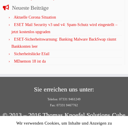
Neueste Beiträge
Aktuelle Corona Situation
ESET Mail Security v3 und v4: Spam-Schutz wird eingestellt –
jetzt kostenlos upgraden
ESET-Sicherheitswarnung: Banking Malware BackSwap räumt
Bankkonten leer
Sicherheitslücke Efail
MDaemon 18 ist da
Sie erreichen uns unter:
Telefon: 07331 9461249
Fax: 07331 9467762
© 2013 – 2016 Thomas Knoefel Solutions Cube
Wir verwenden Cookies, um Inhalte und Anzeigen zu
Per E-Mail: