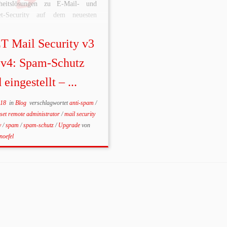
rheitslösungen zu E-Mail- und
net-Security auf dem neuesten
d sind, können Sie Ihnen
ögliche Sicherheit garantieren.
T Mail Security v3
b informieren wir Sie schon jetzt,
er Security-Spezialist ESET den
 v4: Spam-Schutz
Schutz älterer Produktversionen
 eingestellt – ...
SET Mail Security und […]
018
in
Blog
verschlagwortet
anti-spam
/
eset remote administrator
/
mail security
ty
/
spam
/
spam-schutz
/
Upgrade
von
noefel