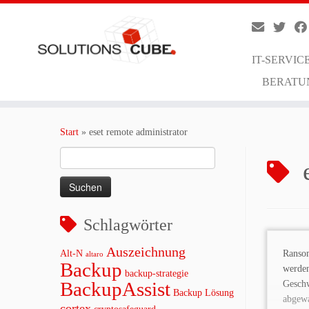
IT-SERVIC
BERATU
Zum
Inhalt
Start
»
eset remote administrator
springen
Suchen
nach:
Schlagwörter
Auszeichnung
Alt-N
Ranso
altaro
Backup
werd
backup-strategie
BackupAssist
Gesch
Backup Lösung
abg
cortex