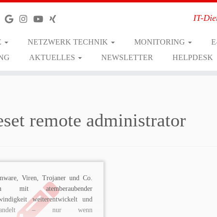
IT-Die
E
NETZWERK TECHNIK
MONITORING
E
NG
AKTUELLES
NEWSLETTER
HELPDESK
eset remote administrator
mware, Viren, Trojaner und Co.
en mit atemberaubender
windigkeit weiterentwickelt und
ewandelt – nur wenn