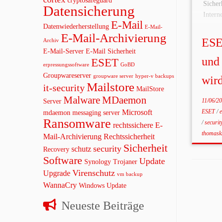
cryptosafeguard
Siche
Datensicherung
Inter
E-Mail
Stan
Datenwiederherstellung
E-Mail-
E-Mail-Archivierung
bestm
ESE
Archiv
Deshal
E-Mail-Server
E-Mail Sicherheit
dass d
und
ESET
erpressungssoftware
GoBD
Spam-
Groupwareserver
groupware server
hyper-v backups
wird
der E
Mailstore
it-security
MailStore
Malware
MDaemon
11/06/2
Server
Microsoft
ESET
/
mdaemon messaging server
Ransomware
/
securi
rechtssichere E-
thomask
Mail-Archivierung
Rechtssicherheit
Sicherheit
security
schutz
Recovery
Software
Update
Synology
Trojaner
Virenschutz
Upgrade
vm backup
WannaCry
Windows Update
Neueste Beiträge