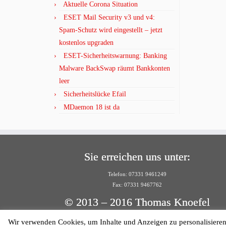
Aktuelle Corona Situation
ESET Mail Security v3 und v4:
Spam-Schutz wird eingestellt – jetzt
kostenlos upgraden
ESET-Sicherheitswarnung: Banking
Malware BackSwap räumt Bankkonten
leer
Sicherheitslücke Efail
MDaemon 18 ist da
Sie erreichen uns unter:
Telefon: 07331 9461249
Fax: 07331 9467762
© 2013 – 2016 Thomas Knoefel
Solutions Cube
Wir verwenden Cookies, um Inhalte und Anzeigen zu personalisieren