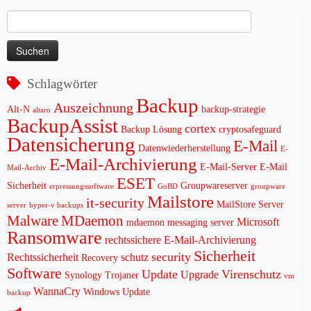
Suchen
nach:
Schlagwörter
Backup
Auszeichnung
Alt-N
backup-strategie
altaro
BackupAssist
cortex
Backup Lösung
cryptosafeguard
Datensicherung
E-Mail
Datenwiederherstellung
E-
E-Mail-Archivierung
E-Mail-Server
E-Mail
Mail-Archiv
ESET
Sicherheit
Groupwareserver
erpressungssoftware
GoBD
groupware
Mailstore
it-security
MailStore Server
server
hyper-v backups
Malware
MDaemon
Microsoft
mdaemon messaging server
Ransomware
rechtssichere E-Mail-Archivierung
Sicherheit
security
Rechtssicherheit
schutz
Recovery
Software
Update
Virenschutz
Upgrade
Synology
Trojaner
vm
WannaCry
Windows Update
backup