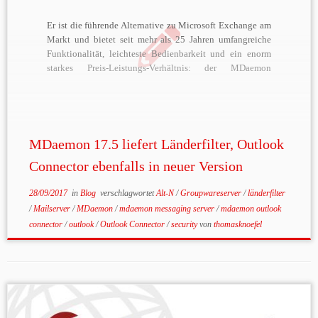
Er ist die führende Alternative zu Microsoft Exchange am
Markt und bietet seit mehr als 25 Jahren umfangreiche
Funktionalität, leichteste Bedienbarkeit und ein enorm
starkes Preis-Leistungs-Verhältnis: der MDaemon
Messaging Server vom Hersteller Alt-N Technologies. Nun
ist der Mail- und Groupwareserver in Version 17.5
erschienen und bietet noch umfangreichere Sicherheits-
Features. Mit […]
MDaemon 17.5 liefert Länderfilter, Outlook
Connector ebenfalls in neuer Version
28/09/2017
in
Blog
verschlagwortet
Alt-N
/
Groupwareserver
/
länderfilter
/
Mailserver
/
MDaemon
/
mdaemon messaging server
/
mdaemon outlook
connector
/
outlook
/
Outlook Connector
/
security
von
thomasknoefel