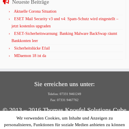
Neueste Beiträge
Aktuelle Corona Situation
ESET Mail Security v3 und v4: Spam-Schutz wird eingestellt –
jetzt kostenlos upgraden
ESET-Sicherheitswarnung: Banking Malware BackSwap räumt
Bankkonten leer
Sicherheitslücke Efail
MDaemon 18 ist da
Sie erreichen uns unter:
Telefon: 07331 9461249
Fax: 07331 9467762
© 2013 – 2016 Thomas Knoefel Solutions Cube
Wir verwenden Cookies, um Inhalte und Anzeigen zu
Per E-Mail:
personalisieren, Funktionen für soziale Medien anbieten zu können