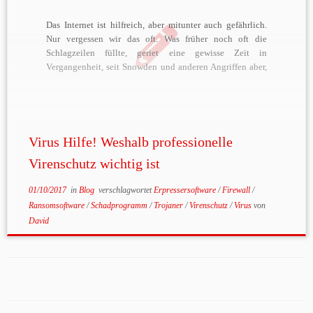
Das Internet ist hilfreich, aber mitunter auch gefährlich.
Nur vergessen wir das oft. Was früher noch oft die
Schlagzeilen füllte, geriet eine gewisse Zeit in
Vergangenheit, seit Snowden und anderen Angriffen aber,
ist es uns wieder bewusster geworden. Der Faktor Mensch
ist neben den großen Sicherheitsrisiken wie Hacker, NSA
und […]
Virus Hilfe! Weshalb professionelle
Virenschutz wichtig ist
01/10/2017
in
Blog
verschlagwortet
Erpressersoftware
/
Firewall
/
Ransomsoftware
/
Schadprogramm
/
Trojaner
/
Virenschutz
/
Virus
von
David