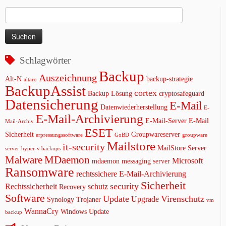
Suchen
nach:
Schlagwörter
Backup
Auszeichnung
Alt-N
backup-strategie
altaro
BackupAssist
cortex
Backup Lösung
cryptosafeguard
Datensicherung
E-Mail
Datenwiederherstellung
E-
E-Mail-Archivierung
E-Mail-Server
E-Mail
Mail-Archiv
ESET
Sicherheit
Groupwareserver
erpressungssoftware
GoBD
groupware
Mailstore
it-security
MailStore Server
server
hyper-v backups
Malware
MDaemon
Microsoft
mdaemon messaging server
Ransomware
rechtssichere E-Mail-Archivierung
Sicherheit
security
Rechtssicherheit
schutz
Recovery
Software
Update
Virenschutz
Upgrade
Synology
Trojaner
vm
WannaCry
Windows Update
backup