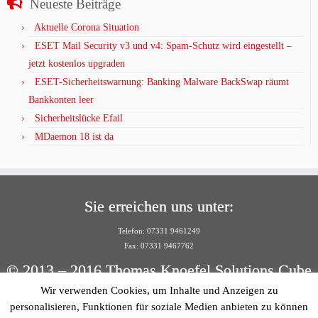
Neueste Beiträge
Aktuelle Corona Situation
ESET Mail Security v3 und v4: Spam-Schutz wird eingestellt –
jetzt kostenlos upgraden
ESET-Sicherheitswarnung: Banking Malware BackSwap räumt
Bankkonten leer
Sicherheitslücke Efail
MDaemon 18 ist da
Sie erreichen uns unter:
Telefon: 07331 9461249
Fax: 07331 9467762
© 2013 – 2016 Thomas Knoefel Solutions Cube
Wir verwenden Cookies, um Inhalte und Anzeigen zu
Per E-Mail:
personalisieren, Funktionen für soziale Medien anbieten zu können