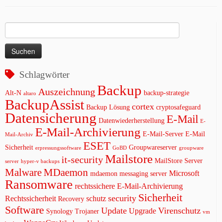
Suchen
nach:
Schlagwörter
Backup
Auszeichnung
Alt-N
backup-strategie
altaro
BackupAssist
cortex
Backup Lösung
cryptosafeguard
Datensicherung
E-Mail
Datenwiederherstellung
E-
E-Mail-Archivierung
E-Mail-Server
E-Mail
Mail-Archiv
ESET
Sicherheit
Groupwareserver
erpressungssoftware
GoBD
groupware
Mailstore
it-security
MailStore Server
server
hyper-v backups
Malware
MDaemon
Microsoft
mdaemon messaging server
Ransomware
rechtssichere E-Mail-Archivierung
Sicherheit
security
Rechtssicherheit
schutz
Recovery
Software
Update
Virenschutz
Upgrade
Synology
Trojaner
vm