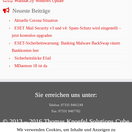
WannaCry
Windows Update
backup
Neueste Beiträge
Aktuelle Corona Situation
ESET Mail Security v3 und v4: Spam-Schutz wird eingestellt –
jetzt kostenlos upgraden
ESET-Sicherheitswarnung: Banking Malware BackSwap räumt
Bankkonten leer
Sicherheitslücke Efail
MDaemon 18 ist da
Sie erreichen uns unter:
Telefon: 07331 9461249
Fax: 07331 9467762
© 2013 – 2016 Thomas Knoefel Solutions Cube
Wir verwenden Cookies, um Inhalte und Anzeigen zu