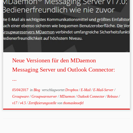
Neue Versionen für den MDaemon
Messaging Server und Outlook Connector:
...
05/04/2017
in
Blog
verschlagwortet
Dropbox
/
E-Mail
/
E-Mail-Server
/
Groupware
/
Groupwareserver
/
MDaemon
/
Outlook Connector
/
Release
/
v17
/
v4.5
/
Zertifizierungsstelle
von
thomasknoefel