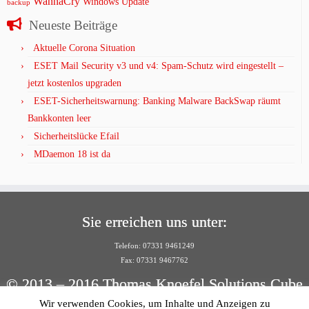
WannaCry
Windows Update
backup
Neueste Beiträge
Aktuelle Corona Situation
ESET Mail Security v3 und v4: Spam-Schutz wird eingestellt –
jetzt kostenlos upgraden
ESET-Sicherheitswarnung: Banking Malware BackSwap räumt
Bankkonten leer
Sicherheitslücke Efail
MDaemon 18 ist da
Sie erreichen uns unter:
Telefon: 07331 9461249
Fax: 07331 9467762
© 2013 – 2016 Thomas Knoefel Solutions Cube
Wir verwenden Cookies, um Inhalte und Anzeigen zu