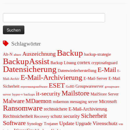
Suchen
nach:
Schlagwörter
Backup
Auszeichnung
Alt-N
backup-strategie
altaro
BackupAssist
cortex
Backup Lösung
cryptosafeguard
Datensicherung
E-Mail
Datenwiederherstellung
E-
E-Mail-Archivierung
E-Mail-Server
E-Mail
Mail-Archiv
ESET
Sicherheit
Groupwareserver
erpressungssoftware
GoBD
groupware
Mailstore
it-security
MailStore Server
server
hyper-v backups
Malware
MDaemon
Microsoft
mdaemon messaging server
Ransomware
rechtssichere E-Mail-Archivierung
Sicherheit
security
Rechtssicherheit
schutz
Recovery
Software
Update
Virenschutz
Upgrade
Synology
Trojaner
vm