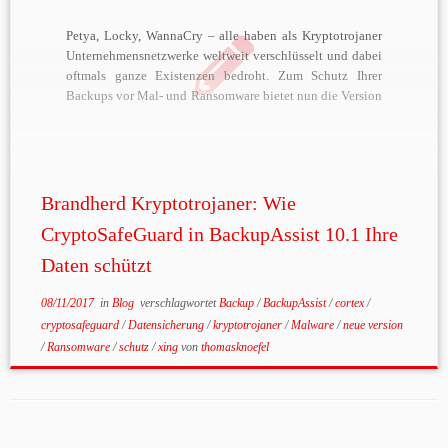
Petya, Locky, WannaCry – alle haben als Kryptotrojaner
Unternehmensnetzwerke weltweit verschlüsselt und dabei
oftmals ganze Existenzen bedroht. Zum Schutz Ihrer
Backups vor Mal- und Ransomware bietet nun die Version
10.1 von BackupAssist – der mehrfach ausgezeichneten
Datensicherungslösung aus dem Hause Cortex I.T. mit
mehr als 120.000 Installationen weltweit – eine […]
Brandherd Kryptotrojaner: Wie
CryptoSafeGuard in BackupAssist 10.1 Ihre
Daten schützt
08/11/2017
in
Blog
verschlagwortet
Backup
/
BackupAssist
/
cortex
/
cryptosafeguard
/
Datensicherung
/
kryptotrojaner
/
Malware
/
neue version
/
Ransomware
/
schutz
/
xing
von
thomasknoefel