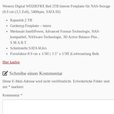
Western Digital WD20EFRX Red 2TB Interne Festplatte für NAS-Storage
(8,9 cm (3,5 Zoll), 5400rpm, SATA III)
Kapazität:2 TB
Gerätetyp:Festplatte – intern
Merkmale:IntelliPower, Advanced Format-Technologie, NAS-
kompatibel, NASware-Technologie, 3D Active Balance Plus ,
S.M.A.R.T.
Schnittstelle:SATA 6Gb/s
Formfaktor:8.9 cm x 1/3H ( 3.5″ x 1/3H )Lieferumfang Bulk
Hier kaufen
Schreibe einen Kommentar
Deine E-Mail-Adresse wird nicht veröffentlicht.
Erforderliche Felder sind
mit
*
markiert
Kommentar
*