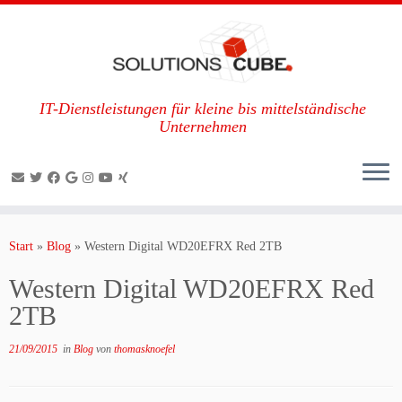
IT-Dienstleistungen für kleine bis mittelständische
Unternehmen
Zum
Inhalt
Start
»
Blog
»
Western Digital WD20EFRX Red 2TB
springen
Western Digital WD20EFRX Red
2TB
21/09/2015
in
Blog
von
thomasknoefel