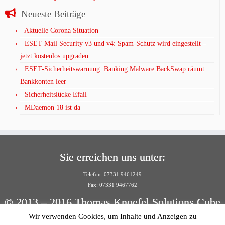
Neueste Beiträge
Aktuelle Corona Situation
ESET Mail Security v3 und v4: Spam-Schutz wird eingestellt –
jetzt kostenlos upgraden
ESET-Sicherheitswarnung: Banking Malware BackSwap räumt
Bankkonten leer
Sicherheitslücke Efail
MDaemon 18 ist da
Sie erreichen uns unter:
Telefon: 07331 9461249
Fax: 07331 9467762
© 2013 – 2016 Thomas Knoefel Solutions Cube
Wir verwenden Cookies, um Inhalte und Anzeigen zu
Per E-Mail: