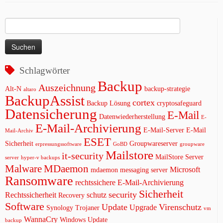
Suchen
nach:
Schlagwörter
Backup
Auszeichnung
Alt-N
backup-strategie
altaro
BackupAssist
cortex
Backup Lösung
cryptosafeguard
Datensicherung
E-Mail
Datenwiederherstellung
E-
E-Mail-Archivierung
E-Mail-Server
E-Mail
Mail-Archiv
ESET
Sicherheit
Groupwareserver
erpressungssoftware
GoBD
groupware
Mailstore
it-security
MailStore Server
server
hyper-v backups
Malware
MDaemon
Microsoft
mdaemon messaging server
Ransomware
rechtssichere E-Mail-Archivierung
Sicherheit
security
Rechtssicherheit
schutz
Recovery
Software
Update
Virenschutz
Upgrade
Synology
Trojaner
vm
WannaCry
Windows Update
backup