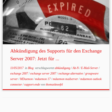
Abkündigung des Supports für den Exchange
Server 2007: Jetzt für ...
11/05/2017
in
Blog
verschlagwortet
abkündigung
/
Alt-N
/
E-Mail-Server
/
exchange 2007
/
exchange server 2007
/
exchange-alternative
/
groupware
server
/
MDaemon
/
mdaemon 17
/
mdaemon mailserver
/
mdaemon outlook
connector
/
support-ende
von
thomasknoefel