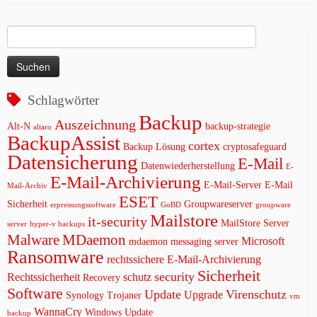
Suchen
nach:
Schlagwörter
Backup
Auszeichnung
Alt-N
backup-strategie
altaro
BackupAssist
cortex
Backup Lösung
cryptosafeguard
Datensicherung
E-Mail
Datenwiederherstellung
E-
E-Mail-Archivierung
E-Mail-Server
E-Mail
Mail-Archiv
ESET
Sicherheit
Groupwareserver
erpressungssoftware
GoBD
groupware
Mailstore
it-security
MailStore Server
server
hyper-v backups
Malware
MDaemon
Microsoft
mdaemon messaging server
Ransomware
rechtssichere E-Mail-Archivierung
Sicherheit
security
Rechtssicherheit
schutz
Recovery
Software
Update
Virenschutz
Upgrade
Synology
Trojaner
vm
WannaCry
Windows Update
backup