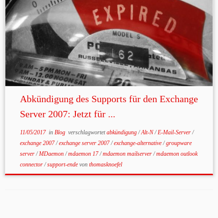
Abkündigung des Supports für den Exchange
Server 2007: Jetzt für ...
11/05/2017
in
Blog
verschlagwortet
abkündigung
/
Alt-N
/
E-Mail-Server
/
exchange 2007
/
exchange server 2007
/
exchange-alternative
/
groupware
server
/
MDaemon
/
mdaemon 17
/
mdaemon mailserver
/
mdaemon outlook
connector
/
support-ende
von
thomasknoefel