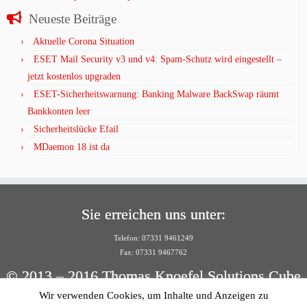
Neueste Beiträge
Aktuelle Corona Situation
ESET Mail Security v3 und v4: Spam-Schutz wird eingestellt –
jetzt kostenlos upgraden
ESET-Sicherheitswarnung: Banking Malware BackSwap räumt
Bankkonten leer
Sicherheitslücke Efail
MDaemon 18 ist da
Sie erreichen uns unter:
Telefon: 07331 9461249
Fax: 07331 9467762
© 2013 – 2016 Thomas Knoefel Solutions Cube
Wir verwenden Cookies, um Inhalte und Anzeigen zu
Per E-Mail: