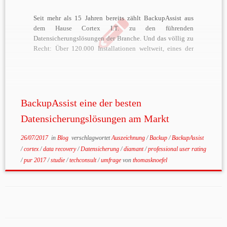
Seit mehr als 15 Jahren bereits zählt BackupAssist aus
dem Hause Cortex I.T. zu den führenden
Datensicherungslösungen der Branche. Und das völlig zu
Recht: Über 120.000 Installationen weltweit, eines der
besten Preis-Leistungs-Verhältnisse am Markt und eine
modulare, transparente Lizenzierung sind nur einige der
Gründe, warum Unternehmen ihre Daten mit dieser […]
BackupAssist eine der besten
Datensicherungslösungen am Markt
26/07/2017
in
Blog
verschlagwortet
Auszeichnung
/
Backup
/
BackupAssist
/
cortex
/
data recovery
/
Datensicherung
/
diamant
/
professional user rating
/
pur 2017
/
studie
/
techconsult
/
umfrage
von
thomasknoefel