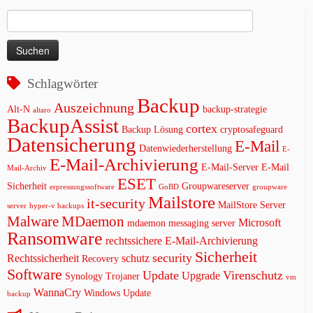
Suchen
nach:
Schlagwörter
Backup
Auszeichnung
Alt-N
backup-strategie
altaro
BackupAssist
cortex
Backup Lösung
cryptosafeguard
Datensicherung
E-Mail
Datenwiederherstellung
E-
E-Mail-Archivierung
E-Mail-Server
E-Mail
Mail-Archiv
ESET
Sicherheit
Groupwareserver
erpressungssoftware
GoBD
groupware
Mailstore
it-security
MailStore Server
server
hyper-v backups
Malware
MDaemon
Microsoft
mdaemon messaging server
Ransomware
rechtssichere E-Mail-Archivierung
Sicherheit
security
Rechtssicherheit
schutz
Recovery
Software
Update
Virenschutz
Upgrade
Synology
Trojaner
vm
WannaCry
Windows Update
backup