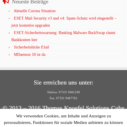
Neueste Beiträge
Aktuelle Corona Situation
ESET Mail Security v3 und v4: Spam-Schutz wird eingestellt –
jetzt kostenlos upgraden
ESET-Sicherheitswarnung: Banking Malware BackSwap räumt
Bankkonten leer
Sicherheitslücke Efail
MDaemon 18 ist da
Sie erreichen uns unter:
Telefon: 07331 9461249
Fax: 07331 9467762
© 2013 – 2016 Thomas Knoefel Solutions Cube
Wir verwenden Cookies, um Inhalte und Anzeigen zu
Per E-Mail:
personalisieren, Funktionen für soziale Medien anbieten zu können