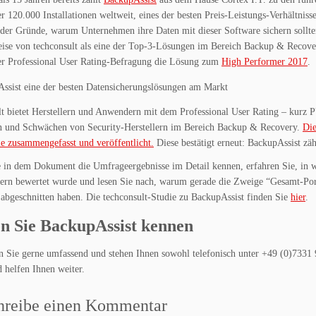
r 120.000 Installationen weltweit, eines der besten Preis-Leistungs-Verhältnis
 der Gründe, warum Unternehmen ihre Daten mit dieser Software sichern sollt
eise von techconsult als eine der Top-3-Lösungen im Bereich Backup & Recove
r Professional User Rating-Befragung die Lösung zum
High Performer 2017
.
t bietet Herstellern und Anwendern mit dem Professional User Rating – kurz P
en und Schwächen von Security-Herstellern im Bereich Backup & Recovery.
Die
ie zusammengefasst und veröffentlicht.
Diese bestätigt erneut: BackupAssist zä
 in dem Dokument die Umfrageergebnisse im Detail kennen, erfahren Sie, in w
rn bewertet wurde und lesen Sie nach, warum gerade die Zweige “Gesamt-Por
abgeschnitten haben. Die techconsult-Studie zu BackupAssist finden Sie
hier
.
n Sie BackupAssist kennen
n Sie gerne umfassend und stehen Ihnen sowohl telefonisch unter +49 (0)7331
 helfen Ihnen weiter.
hreibe einen Kommentar