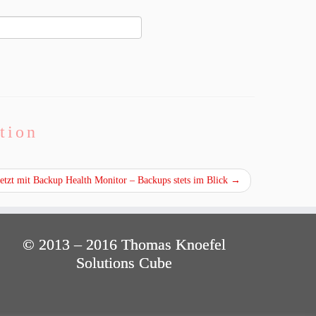
tion
tzt mit Backup Health Monitor – Backups stets im Blick
→
© 2013 – 2016 Thomas Knoefel
Solutions Cube