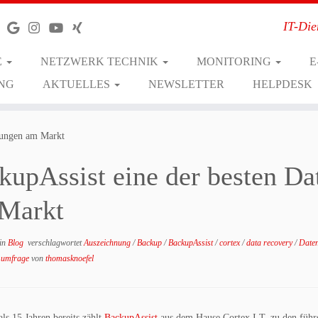
IT-Die
E
NETZWERK TECHNIK
MONITORING
E
NG
AKTUELLES
NEWSLETTER
HELPDESK
ösungen am Markt
kupAssist eine der besten D
Markt
in
Blog
verschlagwortet
Auszeichnung
/
Backup
/
BackupAssist
/
cortex
/
data recovery
/
Date
/
umfrage
von
thomasknoefel
als 15 Jahren bereits zählt
BackupAssist
aus dem Hause Cortex I.T. zu den führ