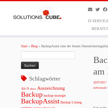
IT-SERVIC
BERATU
Zum
Inhalt
Start
»
Blog
»
BackupAssist eine der besten Datensicherungsl
springen
Suchen
Bac
nach:
am 
Schlagwörter
26/07/2017
Auszeichnung
techconsult
Alt-N
altaro
Backup
backup-strategie
BackupAssist
Backup Lösung
cortex
Seit mehr 