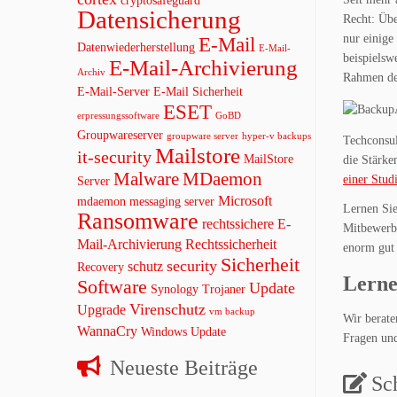
cryptosafeguard
Datensicherung
Recht: Übe
nur einige
E-Mail
Datenwiederherstellung
E-Mail-
beispielsw
E-Mail-Archivierung
Archiv
Rahmen de
E-Mail-Server
E-Mail Sicherheit
ESET
erpressungssoftware
GoBD
Groupwareserver
groupware server
hyper-v backups
Techconsul
Mailstore
it-security
MailStore
die Stärk
Malware
MDaemon
einer Stud
Server
Microsoft
mdaemon messaging server
Lernen Sie
Ransomware
rechtssichere E-
Mitbewerbe
Mail-Archivierung
Rechtssicherheit
enorm gut 
Sicherheit
security
schutz
Recovery
Lerne
Software
Update
Synology
Trojaner
Virenschutz
Upgrade
vm backup
Wir berate
WannaCry
Windows Update
Fragen und
Neueste Beiträge
Sc