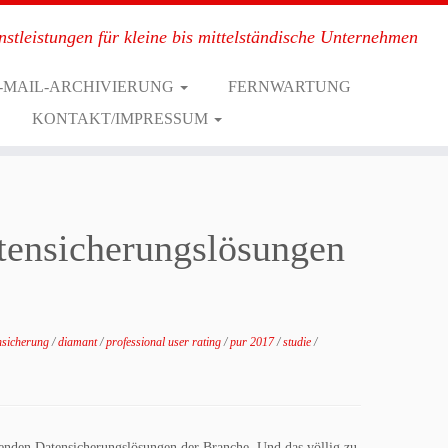
nstleistungen für kleine bis mittelständische Unternehmen
-MAIL-ARCHIVIERUNG
FERNWARTUNG
KONTAKT/IMPRESSUM
atensicherungslösungen
nsicherung
/
diamant
/
professional user rating
/
pur 2017
/
studie
/
enden Datensicherungslösungen der Branche. Und das völlig zu