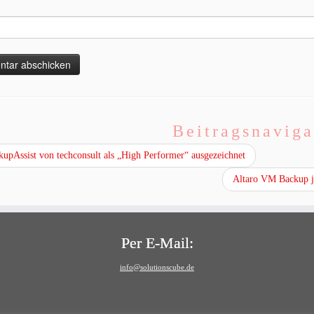
Beitragsnaviga
upAssist von techconsult als „High Performer“ ausgezeichnet
Altaro VM Backup je
Per E-Mail:
info@solutionscube.de