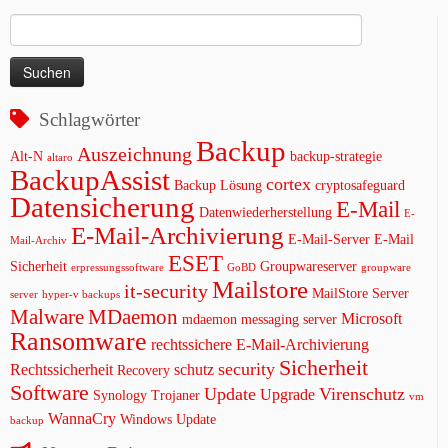
Suchen
nach:
Schlagwörter
Backup
Auszeichnung
Alt-N
backup-strategie
altaro
BackupAssist
cortex
Backup Lösung
cryptosafeguard
Datensicherung
E-Mail
Datenwiederherstellung
E-
E-Mail-Archivierung
E-Mail-Server
E-Mail
Mail-Archiv
ESET
Sicherheit
Groupwareserver
erpressungssoftware
GoBD
groupware
Mailstore
it-security
MailStore Server
server
hyper-v backups
Malware
MDaemon
Microsoft
mdaemon messaging server
Ransomware
rechtssichere E-Mail-Archivierung
Sicherheit
security
Rechtssicherheit
schutz
Recovery
Software
Update
Virenschutz
Upgrade
Synology
Trojaner
vm
WannaCry
Windows Update
backup