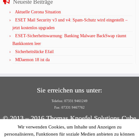
Neueste Beiträge
Aktuelle Corona Situation
ESET Mail Security v3 und v4: Spam-Schutz wird eingestellt –
jetzt kostenlos upgraden
ESET-Sicherheitswarnung: Banking Malware BackSwap räumt
Bankkonten leer
Sicherheitslücke Efail
MDaemon 18 ist da
Sie erreichen uns unter:
Telefon: 07331 9461249
Fax: 07331 9467762
© 2013 – 2016 Thomas Knoefel Solutions Cube
Wir verwenden Cookies, um Inhalte und Anzeigen zu
Per E-Mail:
personalisieren, Funktionen für soziale Medien anbieten zu können