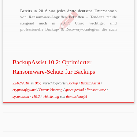
Bereits in 2016 war jedes dritte deutsche Unternehmen
von Ransomware-Angriffen betroffen – Tendenz rapide
steigend auch in 2017. Umso wichtiger sind
professionelle Backup- & Recovery-Strategien, die auch
gesicherte Daten vor Ransomware-Attacken schützen. Um
diese Anforderung weiß auch BackupAssist-Hersteller
Cortex, der mit seinem Tool CryptoSafeGuard einen am
Markt einzigartigen Ransomware-Schutz für […]
BackupAssist 10.2: Optimierter
Ransomware-Schutz für Backups
22/02/2018
in
Blog
verschlagwortet
Backup
/
BackupAssist
/
cryptosafeguard
/
Datensicherung
/
grace period
/
Ransomware
/
systemscan
/
v10.2
/
whitelisting
von
thomasknoefel